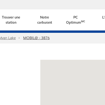
Trouver une
Notre
PC
L
MC
station
carburant
Optimum
ylvan Lake
MOBIL@ - 3876