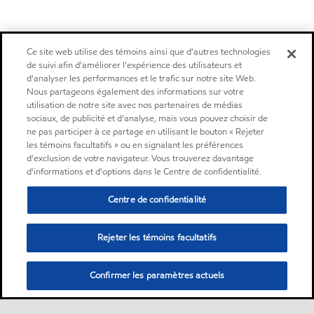
Ce site web utilise des témoins ainsi que d'autres technologies
de suivi afin d'améliorer l'expérience des utilisateurs et
d'analyser les performances et le trafic sur notre site Web.
Nous partageons également des informations sur votre
utilisation de notre site avec nos partenaires de médias
sociaux, de publicité et d'analyse, mais vous pouvez choisir de
ne pas participer à ce partage en utilisant le bouton « Rejeter
les témoins facultatifs » ou en signalant les préférences
d'exclusion de votre navigateur. Vous trouverez davantage
d'informations et d'options dans le Centre de confidentialité.
Centre de confidentialité
Rejeter les témoins facultatifs
Confirmer les paramètres actuels