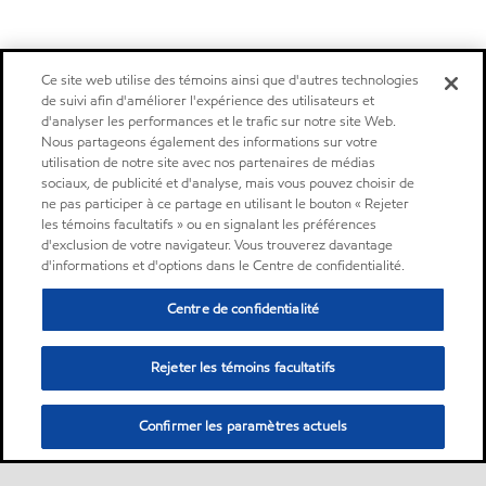
Ce site web utilise des témoins ainsi que d'autres technologies
de suivi afin d'améliorer l'expérience des utilisateurs et
d'analyser les performances et le trafic sur notre site Web.
Nous partageons également des informations sur votre
utilisation de notre site avec nos partenaires de médias
sociaux, de publicité et d'analyse, mais vous pouvez choisir de
ne pas participer à ce partage en utilisant le bouton « Rejeter
les témoins facultatifs » ou en signalant les préférences
d'exclusion de votre navigateur. Vous trouverez davantage
d'informations et d'options dans le Centre de confidentialité.
Centre de confidentialité
Rejeter les témoins facultatifs
Confirmer les paramètres actuels