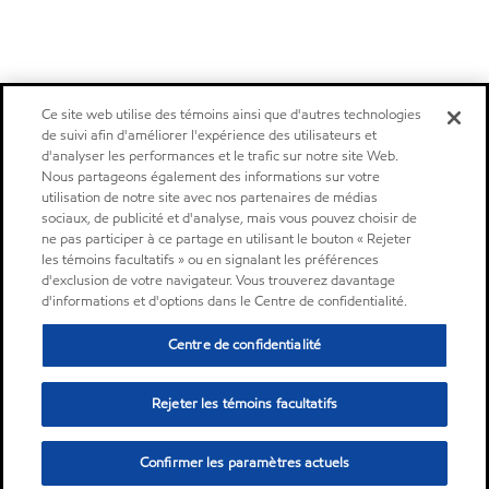
Ce site web utilise des témoins ainsi que d'autres technologies
de suivi afin d'améliorer l'expérience des utilisateurs et
d'analyser les performances et le trafic sur notre site Web.
Nous partageons également des informations sur votre
utilisation de notre site avec nos partenaires de médias
sociaux, de publicité et d'analyse, mais vous pouvez choisir de
ne pas participer à ce partage en utilisant le bouton « Rejeter
les témoins facultatifs » ou en signalant les préférences
d'exclusion de votre navigateur. Vous trouverez davantage
d'informations et d'options dans le Centre de confidentialité.
Centre de confidentialité
Rejeter les témoins facultatifs
Confirmer les paramètres actuels