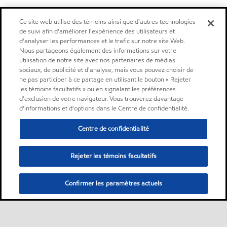
Ce site web utilise des témoins ainsi que d'autres technologies
de suivi afin d'améliorer l'expérience des utilisateurs et
d'analyser les performances et le trafic sur notre site Web.
Nous partageons également des informations sur votre
utilisation de notre site avec nos partenaires de médias
sociaux, de publicité et d'analyse, mais vous pouvez choisir de
ne pas participer à ce partage en utilisant le bouton « Rejeter
les témoins facultatifs » ou en signalant les préférences
d'exclusion de votre navigateur. Vous trouverez davantage
d'informations et d'options dans le Centre de confidentialité.
Centre de confidentialité
Rejeter les témoins facultatifs
Confirmer les paramètres actuels