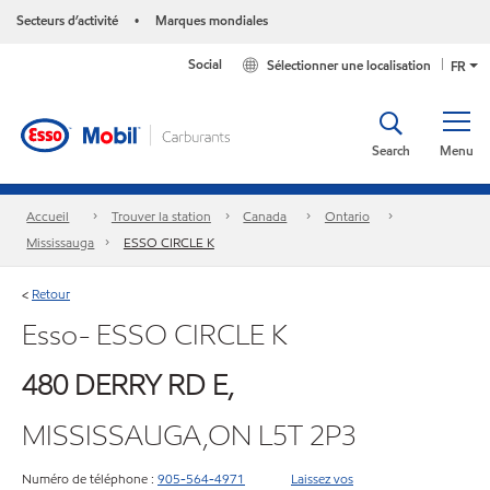
Secteurs d’activité
Marques mondiales
•
Social
Sélectionner une localisation
FR
Search
Menu
Accueil
Trouver la station
Canada
Ontario
Mississauga
ESSO CIRCLE K
Retour
<
Esso- ESSO CIRCLE K
480 DERRY RD E,
MISSISSAUGA,ON L5T 2P3
Numéro de téléphone :
905-564-4971
Laissez vos