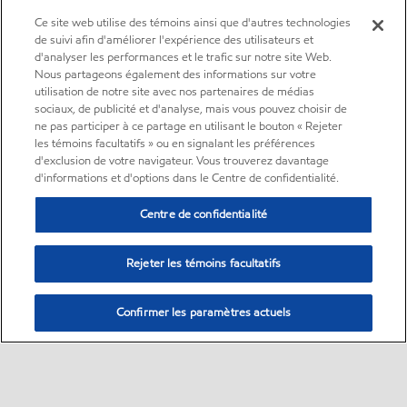
Ce site web utilise des témoins ainsi que d'autres technologies
de suivi afin d'améliorer l'expérience des utilisateurs et
d'analyser les performances et le trafic sur notre site Web.
Nous partageons également des informations sur votre
utilisation de notre site avec nos partenaires de médias
sociaux, de publicité et d'analyse, mais vous pouvez choisir de
ne pas participer à ce partage en utilisant le bouton « Rejeter
les témoins facultatifs » ou en signalant les préférences
d'exclusion de votre navigateur. Vous trouverez davantage
d'informations et d'options dans le Centre de confidentialité.
Centre de confidentialité
Rejeter les témoins facultatifs
Confirmer les paramètres actuels