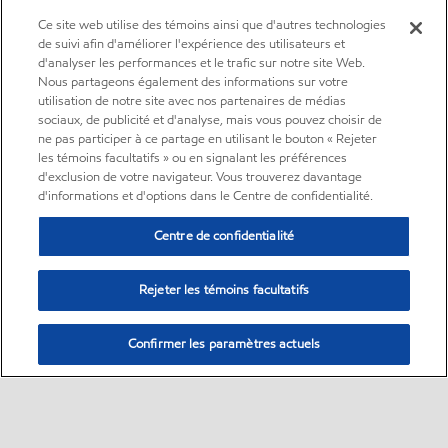
Ce site web utilise des témoins ainsi que d'autres technologies
de suivi afin d'améliorer l'expérience des utilisateurs et
d'analyser les performances et le trafic sur notre site Web.
Nous partageons également des informations sur votre
utilisation de notre site avec nos partenaires de médias
sociaux, de publicité et d'analyse, mais vous pouvez choisir de
ne pas participer à ce partage en utilisant le bouton « Rejeter
les témoins facultatifs » ou en signalant les préférences
d'exclusion de votre navigateur. Vous trouverez davantage
d'informations et d'options dans le Centre de confidentialité.
Centre de confidentialité
Rejeter les témoins facultatifs
Confirmer les paramètres actuels