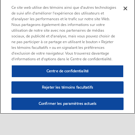
Ce site web utilise des témoins ainsi que d'autres technologies
de suivi afin d'améliorer l'expérience des utilisateurs et
d'analyser les performances et le trafic sur notre site Web.
Nous partageons également des informations sur votre
utilisation de notre site avec nos partenaires de médias
sociaux, de publicité et d'analyse, mais vous pouvez choisir de
ne pas participer à ce partage en utilisant le bouton « Rejeter
les témoins facultatifs » ou en signalant les préférences
d'exclusion de votre navigateur. Vous trouverez davantage
d'informations et d'options dans le Centre de confidentialité.
Centre de confidentialité
Rejeter les témoins facultatifs
Confirmer les paramètres actuels