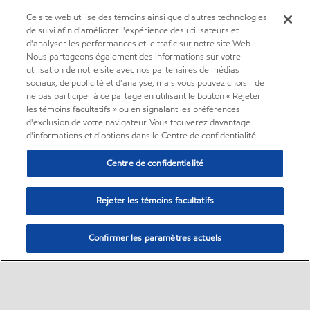
Ce site web utilise des témoins ainsi que d'autres technologies
de suivi afin d'améliorer l'expérience des utilisateurs et
d'analyser les performances et le trafic sur notre site Web.
Nous partageons également des informations sur votre
utilisation de notre site avec nos partenaires de médias
sociaux, de publicité et d'analyse, mais vous pouvez choisir de
ne pas participer à ce partage en utilisant le bouton « Rejeter
les témoins facultatifs » ou en signalant les préférences
d'exclusion de votre navigateur. Vous trouverez davantage
d'informations et d'options dans le Centre de confidentialité.
Centre de confidentialité
Rejeter les témoins facultatifs
Confirmer les paramètres actuels