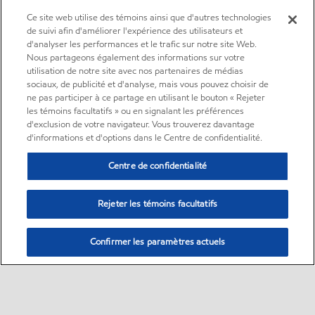
Ce site web utilise des témoins ainsi que d'autres technologies
de suivi afin d'améliorer l'expérience des utilisateurs et
d'analyser les performances et le trafic sur notre site Web.
Nous partageons également des informations sur votre
utilisation de notre site avec nos partenaires de médias
sociaux, de publicité et d'analyse, mais vous pouvez choisir de
ne pas participer à ce partage en utilisant le bouton « Rejeter
les témoins facultatifs » ou en signalant les préférences
d'exclusion de votre navigateur. Vous trouverez davantage
d'informations et d'options dans le Centre de confidentialité.
Centre de confidentialité
Rejeter les témoins facultatifs
Confirmer les paramètres actuels