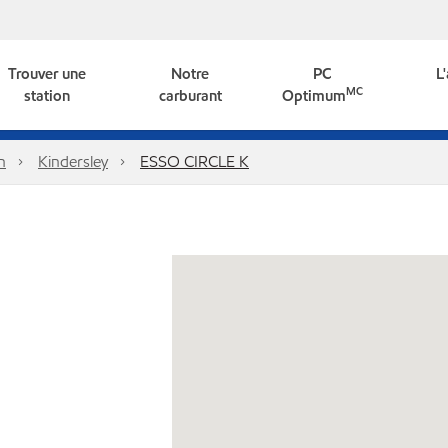
Trouver une
Notre
PC
L
MC
station
carburant
Optimum
n
Kindersley
ESSO CIRCLE K