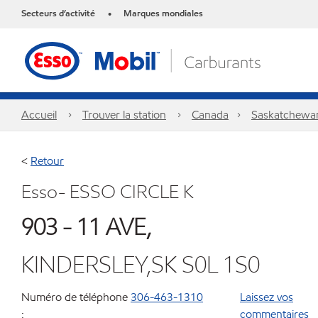
Secteurs d’activité
Marques mondiales
•
Accueil
Trouver la station
Canada
Saskatchewa
<
Retour
Esso- ESSO CIRCLE K
903 - 11 AVE,
KINDERSLEY,SK S0L 1S0
Numéro de téléphone
306-463-1310
Laissez vos
:
commentaires