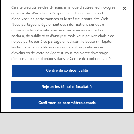
Ce site web utilise des témoins ainsi que d'autres technologies
de suivi afin d'améliorer l'expérience des utilisateurs et
d'analyser les performances et le trafic sur notre site Web.
Nous partageons également des informations sur votre
utilisation de notre site avec nos partenaires de médias
sociaux, de publicité et d'analyse, mais vous pouvez choisir de
ne pas participer à ce partage en utilisant le bouton « Rejeter
les témoins facultatifs » ou en signalant les préférences
d'exclusion de votre navigateur. Vous trouverez davantage
d'informations et d'options dans le Centre de confidentialité.
Centre de confidentialité
Rejeter les témoins facultatifs
Confirmer les paramètres actuels