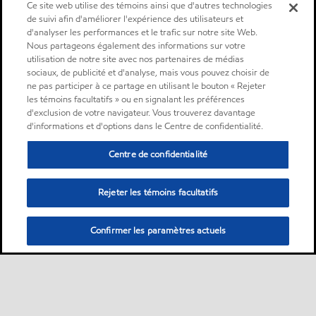
Ce site web utilise des témoins ainsi que d'autres technologies
de suivi afin d'améliorer l'expérience des utilisateurs et
d'analyser les performances et le trafic sur notre site Web.
Nous partageons également des informations sur votre
utilisation de notre site avec nos partenaires de médias
sociaux, de publicité et d'analyse, mais vous pouvez choisir de
ne pas participer à ce partage en utilisant le bouton « Rejeter
les témoins facultatifs » ou en signalant les préférences
d'exclusion de votre navigateur. Vous trouverez davantage
d'informations et d'options dans le Centre de confidentialité.
Centre de confidentialité
Rejeter les témoins facultatifs
Confirmer les paramètres actuels