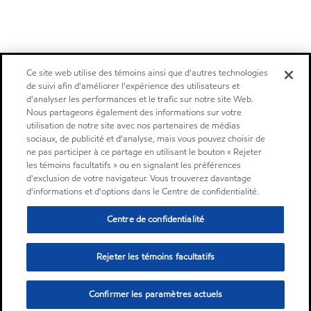
Ce site web utilise des témoins ainsi que d'autres technologies
de suivi afin d'améliorer l'expérience des utilisateurs et
d'analyser les performances et le trafic sur notre site Web.
Nous partageons également des informations sur votre
utilisation de notre site avec nos partenaires de médias
sociaux, de publicité et d'analyse, mais vous pouvez choisir de
ne pas participer à ce partage en utilisant le bouton « Rejeter
les témoins facultatifs » ou en signalant les préférences
d'exclusion de votre navigateur. Vous trouverez davantage
d'informations et d'options dans le Centre de confidentialité.
Centre de confidentialité
Rejeter les témoins facultatifs
Confirmer les paramètres actuels