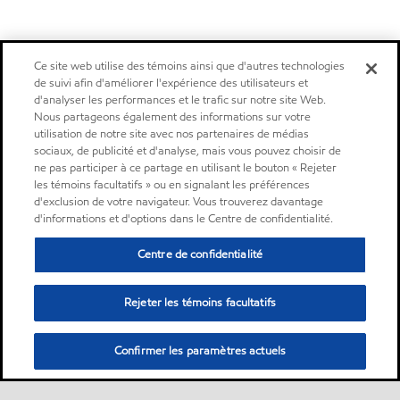
Ce site web utilise des témoins ainsi que d'autres technologies
de suivi afin d'améliorer l'expérience des utilisateurs et
d'analyser les performances et le trafic sur notre site Web.
Nous partageons également des informations sur votre
utilisation de notre site avec nos partenaires de médias
sociaux, de publicité et d'analyse, mais vous pouvez choisir de
ne pas participer à ce partage en utilisant le bouton « Rejeter
les témoins facultatifs » ou en signalant les préférences
d'exclusion de votre navigateur. Vous trouverez davantage
d'informations et d'options dans le Centre de confidentialité.
Centre de confidentialité
Rejeter les témoins facultatifs
Confirmer les paramètres actuels