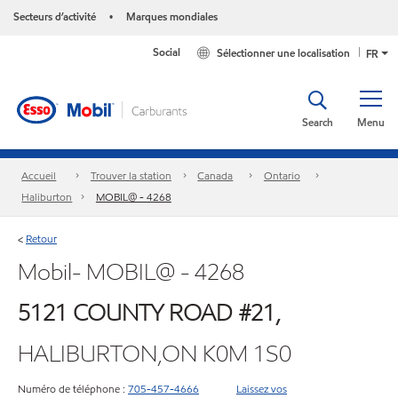
Secteurs d’activité
Marques mondiales
•
Social
Sélectionner une localisation
FR
Search
Menu
Accueil
Trouver la station
Canada
Ontario
Haliburton
MOBIL@ - 4268
Retour
<
Mobil- MOBIL@ - 4268
5121 COUNTY ROAD #21,
HALIBURTON,ON K0M 1S0
Numéro de téléphone :
705-457-4666
Laissez vos