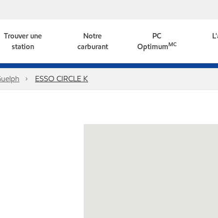
Trouver une
Notre
PC
L
MC
station
carburant
Optimum
uelph
ESSO CIRCLE K