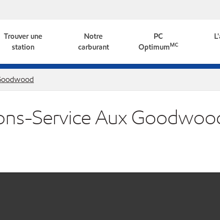
Trouver une
Notre
PC
L
MC
station
carburant
Optimum
Goodwood
tions-Service Aux Goodwoo