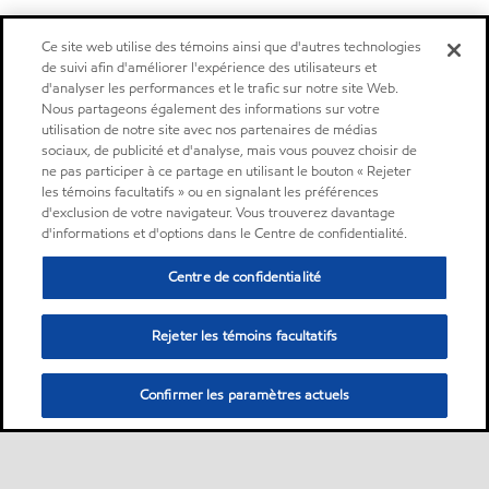
Ce site web utilise des témoins ainsi que d'autres technologies
de suivi afin d'améliorer l'expérience des utilisateurs et
d'analyser les performances et le trafic sur notre site Web.
Nous partageons également des informations sur votre
utilisation de notre site avec nos partenaires de médias
sociaux, de publicité et d'analyse, mais vous pouvez choisir de
ne pas participer à ce partage en utilisant le bouton « Rejeter
les témoins facultatifs » ou en signalant les préférences
d'exclusion de votre navigateur. Vous trouverez davantage
d'informations et d'options dans le Centre de confidentialité.
Centre de confidentialité
Rejeter les témoins facultatifs
Confirmer les paramètres actuels