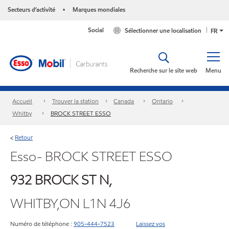
Secteurs d’activité
Marques mondiales
•
Social
Sélectionner une localisation
FR
Recherche sur le site web
Menu
Accueil
Trouver la station
Canada
Ontario
Whitby
BROCK STREET ESSO
Retour
<
Esso- BROCK STREET ESSO
932 BROCK ST N,
WHITBY,ON L1N 4J6
Numéro de téléphone :
905-444-7523
Laissez vos