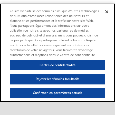
Ce site web utilise des témoins ainsi que d'autres technologies
de suivi afin d'améliorer l'expérience des utilisateurs et
d'analyser les performances et le trafic sur notre site Web.
Nous partageons également des informations sur votre
utilisation de notre site avec nos partenaires de médias
sociaux, de publicité et d'analyse, mais vous pouvez choisir de
ne pas participer à ce partage en utilisant le bouton « Rejeter
les témoins facultatifs » ou en signalant les préférences
d'exclusion de votre navigateur. Vous trouverez davantage
d'informations et d'options dans le Centre de confidentialité.
Centre de confidentialité
Rejeter les témoins facultatifs
Confirmer les paramètres actuels