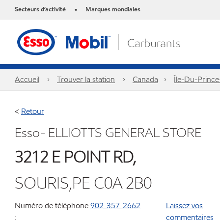
Secteurs d’activité
Marques mondiales
•
Accueil
Trouver la station
Canada
Île-Du-Princ
<
Retour
Esso- ELLIOTTS GENERAL STORE
3212 E POINT RD,
SOURIS,PE C0A 2B0
Numéro de téléphone
902-357-2662
Laissez vos
:
commentaires