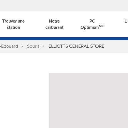
Trouver une
Notre
PC
L
MC
station
carburant
Optimum
e-Édouard
Souris
ELLIOTTS GENERAL STORE