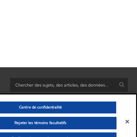
Centre de confidentialité
Rejeter les témoins facultatifs
rsonnelles)
•
Politique de confidentialité
•
Avis de non-responsabilité
© Copyright 2003-
2026
Exxon Mobil Corporation. Tous les droits sont réservés.