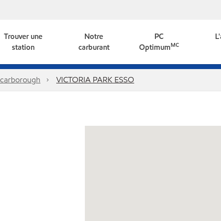
Trouver une
Notre
PC
L
MC
station
carburant
Optimum
carborough
VICTORIA PARK ESSO
1