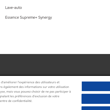
Lave-auto
Essence Supreme+ Synergy
 d'améliorer l'expérience des utilisateurs et
ns également des informations sur votre utilisation
lyse, mais vous pouvez choisir de ne pas participer à
ignalant les préférences d'exclusion de votre
•
Centre de confidentialité (Ne pas vendre ou partager mes informations pe
ntre de confidentialité.