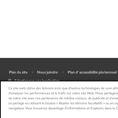
Plan du site
Nous joindre
Plan d’ accessibilité pluriannuel
•
•
•
Sélectionner une localisation
Ce site web utilise des témoins ainsi que d'autres technologies de suivi afin
d'analyser les performances et le trafic sur notre site Web. Nous partageo
de notre site avec nos partenaires de médias sociaux, de publicité et d'ana
ce partage en utilisant le bouton « Rejeter les témoins facultatifs » ou en s
navigateur. Vous trouverez davantage d'informations et d'options dans le Ce