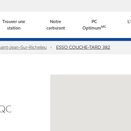
Trouver une
Notre
PC
L
MC
station
carburant
Optimum
aint-Jean-Sur-Richelieu
ESSO COUCHE-TARD 382
,QC