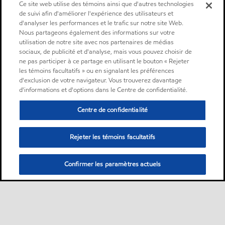
Ce site web utilise des témoins ainsi que d'autres technologies
de suivi afin d'améliorer l'expérience des utilisateurs et
d'analyser les performances et le trafic sur notre site Web.
Nous partageons également des informations sur votre
utilisation de notre site avec nos partenaires de médias
sociaux, de publicité et d'analyse, mais vous pouvez choisir de
ne pas participer à ce partage en utilisant le bouton « Rejeter
les témoins facultatifs » ou en signalant les préférences
d'exclusion de votre navigateur. Vous trouverez davantage
d'informations et d'options dans le Centre de confidentialité.
Centre de confidentialité
Rejeter les témoins facultatifs
Confirmer les paramètres actuels