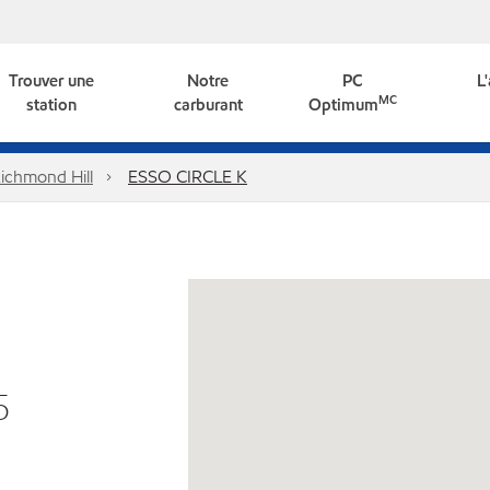
Trouver une
Notre
PC
L
MC
station
carburant
Optimum
ichmond Hill
ESSO CIRCLE K
5