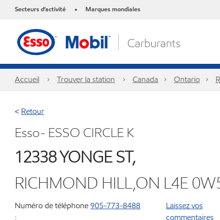
Secteurs d’activité
Marques mondiales
•
Accueil
Trouver la station
Canada
Ontario
R
<
Retour
Esso- ESSO CIRCLE K
12338 YONGE ST,
RICHMOND HILL,ON L4E 0W
Numéro de téléphone
905-773-8488
Laissez vos
:
commentaires