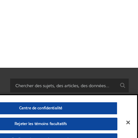
Centre de confidentialité
Rejeter les témoins facultatifs
rsonnelles)
•
Politique de confidentialité
•
Avis de non-responsabilité
© Copyright 2003-
2026
Exxon Mobil Corporation. Tous les droits sont réservés.