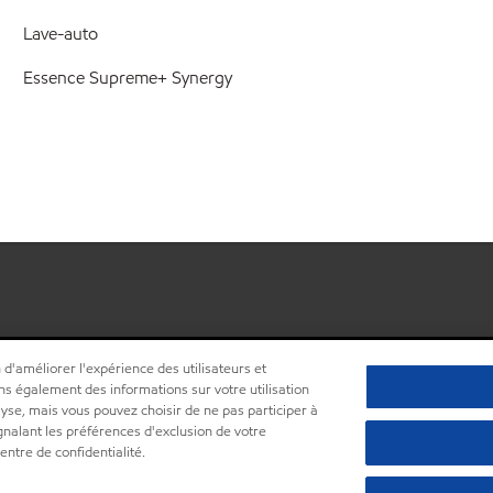
Lave-auto
Essence Supreme+ Synergy
 d'améliorer l'expérience des utilisateurs et
ns également des informations sur votre utilisation
lyse, mais vous pouvez choisir de ne pas participer à
ignalant les préférences d'exclusion de votre
•
Centre de confidentialité (Ne pas vendre ou partager mes informations pe
ntre de confidentialité.