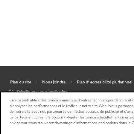
Plan du site
Nous joindre
Plan d’ accessibilité pluriannuel
•
•
•
Sélectionner une localisation
Ce site web utilise des témoins ainsi que d'autres technologies de suivi afin
d'analyser les performances et le trafic sur notre site Web. Nous partageo
de notre site avec nos partenaires de médias sociaux, de publicité et d'ana
ce partage en utilisant le bouton « Rejeter les témoins facultatifs » ou en s
navigateur. Vous trouverez davantage d'informations et d'options dans le Ce