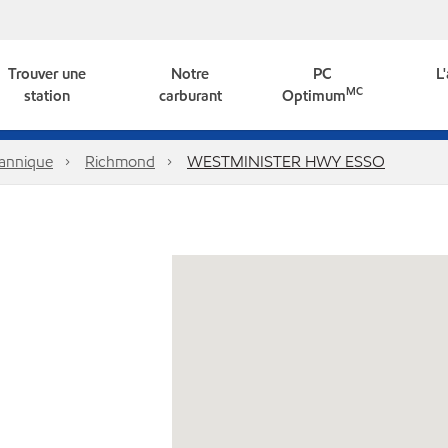
Trouver une
Notre
PC
L
MC
station
carburant
Optimum
tannique
Richmond
WESTMINISTER HWY ESSO