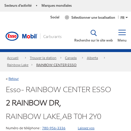
Secteurs d’activité
Marques mondiales
•
Social
Sélectionner une localisation
FR
Recherche sur le site web
Menu
Accueil
Trouver la station
Canada
Alberta
Rainbow Lake
RAINBOW CENTER ESSO
Retour
<
Esso- RAINBOW CENTER ESSO
2 RAINBOW DR,
RAINBOW LAKE,AB T0H 2Y0
Numéro de téléphone :
780-956-3336
Laissez vos