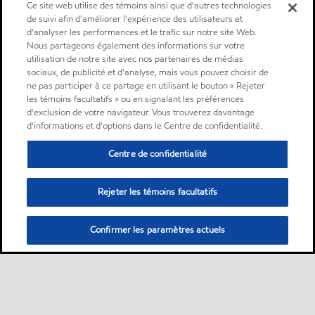
Ce site web utilise des témoins ainsi que d'autres technologies
de suivi afin d'améliorer l'expérience des utilisateurs et
d'analyser les performances et le trafic sur notre site Web.
Nous partageons également des informations sur votre
utilisation de notre site avec nos partenaires de médias
sociaux, de publicité et d'analyse, mais vous pouvez choisir de
ne pas participer à ce partage en utilisant le bouton « Rejeter
les témoins facultatifs » ou en signalant les préférences
d'exclusion de votre navigateur. Vous trouverez davantage
d'informations et d'options dans le Centre de confidentialité.
Centre de confidentialité
Rejeter les témoins facultatifs
Confirmer les paramètres actuels