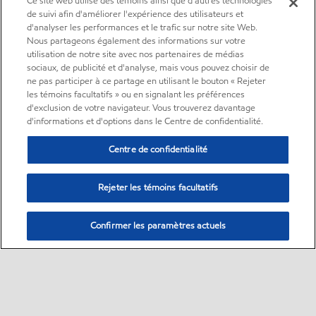
Ce site web utilise des témoins ainsi que d'autres technologies
de suivi afin d'améliorer l'expérience des utilisateurs et
d'analyser les performances et le trafic sur notre site Web.
Nous partageons également des informations sur votre
utilisation de notre site avec nos partenaires de médias
sociaux, de publicité et d'analyse, mais vous pouvez choisir de
ne pas participer à ce partage en utilisant le bouton « Rejeter
les témoins facultatifs » ou en signalant les préférences
d'exclusion de votre navigateur. Vous trouverez davantage
d'informations et d'options dans le Centre de confidentialité.
Centre de confidentialité
Rejeter les témoins facultatifs
Confirmer les paramètres actuels