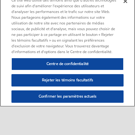
Ce site web utilise des témoins ainsi que d'autres technologies
de suivi afin d'améliorer l'expérience des utilisateurs et
d'analyser les performances et le trafic sur notre site Web.
Nous partageons également des informations sur votre
utilisation de notre site avec nos partenaires de médias
sociaux, de publicité et d'analyse, mais vous pouvez choisir de
ne pas participer à ce partage en utilisant le bouton « Rejeter
les témoins facultatifs » ou en signalant les préférences
d'exclusion de votre navigateur. Vous trouverez davantage
d'informations et d'options dans le Centre de confidentialité.
Centre de confidentialité
Rejeter les témoins facultatifs
Confirmer les paramètres actuels