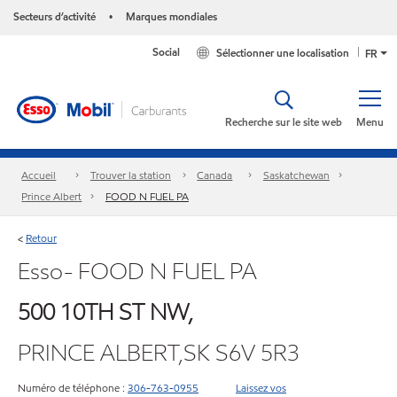
Secteurs d’activité
Marques mondiales
•
Social
Sélectionner une localisation
FR
Recherche sur le site web
Menu
Accueil
Trouver la station
Canada
Saskatchewan
Prince Albert
FOOD N FUEL PA
Retour
<
Esso- FOOD N FUEL PA
500 10TH ST NW,
PRINCE ALBERT,SK S6V 5R3
Numéro de téléphone :
306-763-0955
Laissez vos