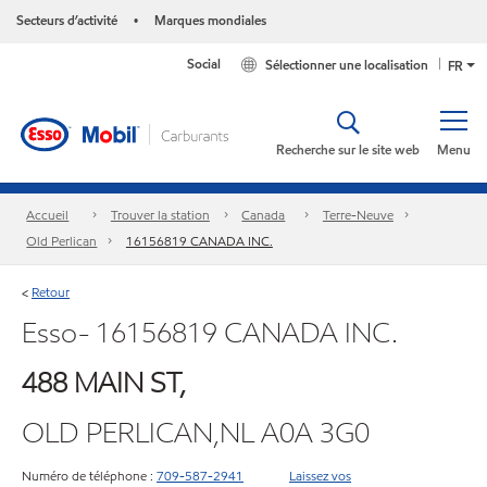
Secteurs d’activité
Marques mondiales
•
Social
Sélectionner une localisation
FR
Recherche sur le site web
Menu
Accueil
Trouver la station
Canada
Terre-Neuve
Old Perlican
16156819 CANADA INC.
Retour
<
Esso- 16156819 CANADA INC.
488 MAIN ST,
OLD PERLICAN,NL A0A 3G0
Numéro de téléphone :
709-587-2941
Laissez vos