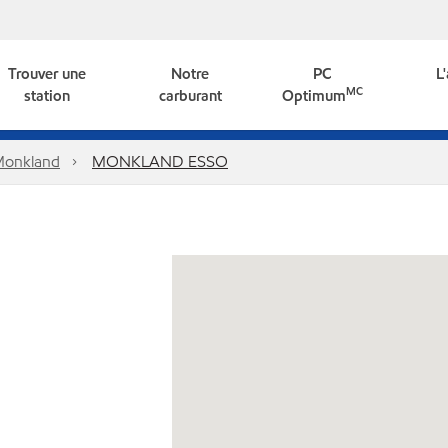
Trouver une
Notre
PC
L
MC
station
carburant
Optimum
onkland
MONKLAND ESSO