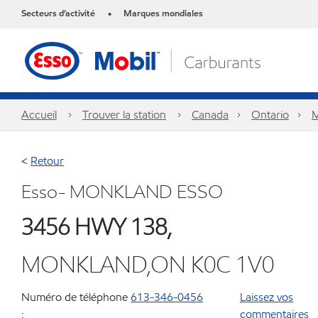
Secteurs d’activité
Marques mondiales
•
Accueil
Trouver la station
Canada
Ontario
M
<
Retour
Esso- MONKLAND ESSO
3456 HWY 138,
MONKLAND,ON K0C 1V0
Numéro de téléphone
613-346-0456
Laissez vos
:
commentaires