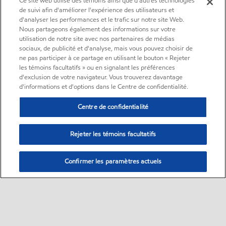
Ce site web utilise des témoins ainsi que d'autres technologies
de suivi afin d'améliorer l'expérience des utilisateurs et
d'analyser les performances et le trafic sur notre site Web.
Nous partageons également des informations sur votre
utilisation de notre site avec nos partenaires de médias
sociaux, de publicité et d'analyse, mais vous pouvez choisir de
ne pas participer à ce partage en utilisant le bouton « Rejeter
les témoins facultatifs » ou en signalant les préférences
d'exclusion de votre navigateur. Vous trouverez davantage
d'informations et d'options dans le Centre de confidentialité.
Centre de confidentialité
Rejeter les témoins facultatifs
Confirmer les paramètres actuels