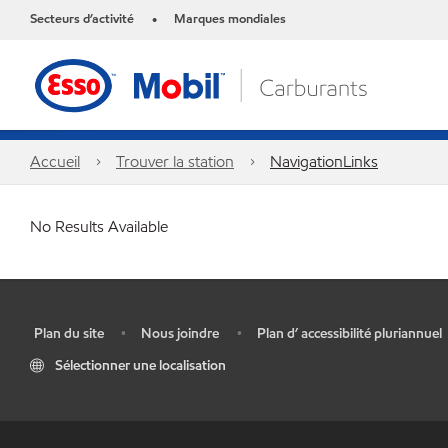
Secteurs d’activité
Marques mondiales
•
Accueil
Trouver la station
NavigationLinks
No Results Available
Plan du site
Nous joindre
Plan d’ accessibilité pluriannuel
•
•
•
Sélectionner une localisation