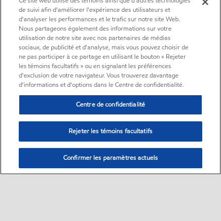
Ce site web utilise des témoins ainsi que d'autres technologies
de suivi afin d'améliorer l'expérience des utilisateurs et
d'analyser les performances et le trafic sur notre site Web.
Nous partageons également des informations sur votre
utilisation de notre site avec nos partenaires de médias
sociaux, de publicité et d'analyse, mais vous pouvez choisir de
ne pas participer à ce partage en utilisant le bouton « Rejeter
les témoins facultatifs » ou en signalant les préférences
d'exclusion de votre navigateur. Vous trouverez davantage
d'informations et d'options dans le Centre de confidentialité.
Centre de confidentialité
Rejeter les témoins facultatifs
Confirmer les paramètres actuels