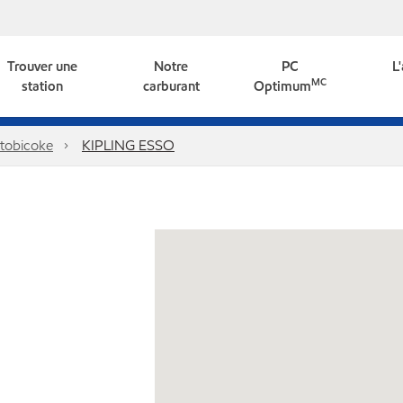
Trouver une
Notre
PC
L
MC
station
carburant
Optimum
tobicoke
KIPLING ESSO