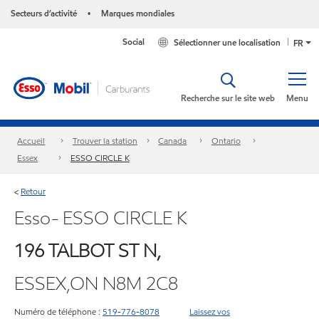
Secteurs d’activité
Marques mondiales
•
Social
Sélectionner une localisation
FR
Recherche sur le site web
Menu
Accueil
Trouver la station
Canada
Ontario
Essex
ESSO CIRCLE K
Retour
<
Esso- ESSO CIRCLE K
196 TALBOT ST N,
ESSEX,ON N8M 2C8
Numéro de téléphone :
519-776-8078
Laissez vos