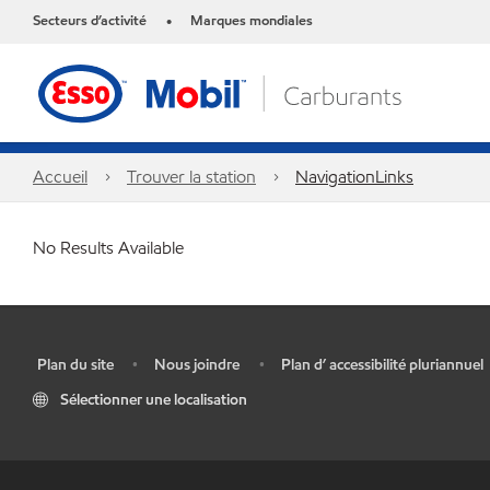
Secteurs d’activité
Marques mondiales
•
Accueil
Trouver la station
NavigationLinks
No Results Available
Plan du site
Nous joindre
Plan d’ accessibilité pluriannuel
•
•
•
Sélectionner une localisation