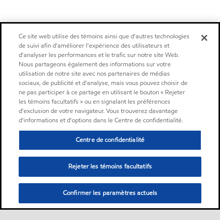
Ce site web utilise des témoins ainsi que d'autres technologies
de suivi afin d'améliorer l'expérience des utilisateurs et
d'analyser les performances et le trafic sur notre site Web.
Nous partageons également des informations sur votre
utilisation de notre site avec nos partenaires de médias
sociaux, de publicité et d'analyse, mais vous pouvez choisir de
ne pas participer à ce partage en utilisant le bouton « Rejeter
les témoins facultatifs » ou en signalant les préférences
d'exclusion de votre navigateur. Vous trouverez davantage
d'informations et d'options dans le Centre de confidentialité.
Centre de confidentialité
Rejeter les témoins facultatifs
Confirmer les paramètres actuels