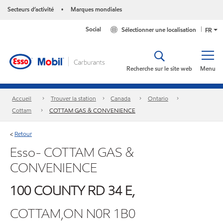
Secteurs d’activité
Marques mondiales
•
Social
Sélectionner une localisation
FR
Recherche sur le site web
Menu
Accueil
Trouver la station
Canada
Ontario
Cottam
COTTAM GAS & CONVENIENCE
Retour
<
Esso- COTTAM GAS &
CONVENIENCE
100 COUNTY RD 34 E,
COTTAM,ON N0R 1B0