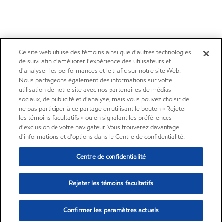
Ce site web utilise des témoins ainsi que d'autres technologies
de suivi afin d'améliorer l'expérience des utilisateurs et
d'analyser les performances et le trafic sur notre site Web.
Nous partageons également des informations sur votre
utilisation de notre site avec nos partenaires de médias
sociaux, de publicité et d'analyse, mais vous pouvez choisir de
ne pas participer à ce partage en utilisant le bouton « Rejeter
les témoins facultatifs » ou en signalant les préférences
d'exclusion de votre navigateur. Vous trouverez davantage
d'informations et d'options dans le Centre de confidentialité.
Centre de confidentialité
Rejeter les témoins facultatifs
Confirmer les paramètres actuels