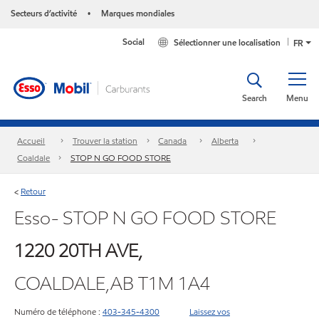
Secteurs d’activité
Marques mondiales
•
Social
Sélectionner une localisation
FR
Search
Menu
Accueil
Trouver la station
Canada
Alberta
Coaldale
STOP N GO FOOD STORE
Retour
<
Esso- STOP N GO FOOD STORE
1220 20TH AVE,
COALDALE,AB T1M 1A4
Numéro de téléphone :
403-345-4300
Laissez vos