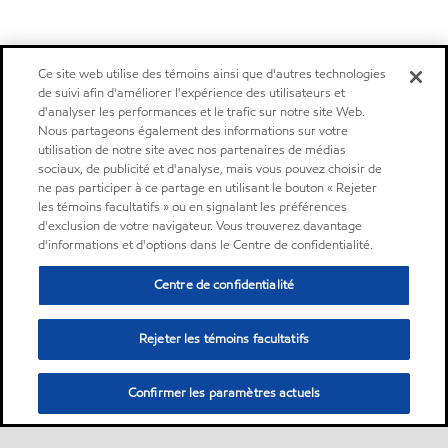
Ce site web utilise des témoins ainsi que d'autres technologies
de suivi afin d'améliorer l'expérience des utilisateurs et
d'analyser les performances et le trafic sur notre site Web.
Nous partageons également des informations sur votre
utilisation de notre site avec nos partenaires de médias
sociaux, de publicité et d'analyse, mais vous pouvez choisir de
ne pas participer à ce partage en utilisant le bouton « Rejeter
les témoins facultatifs » ou en signalant les préférences
d'exclusion de votre navigateur. Vous trouverez davantage
d'informations et d'options dans le Centre de confidentialité.
Centre de confidentialité
Rejeter les témoins facultatifs
Confirmer les paramètres actuels