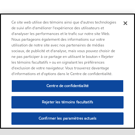
Ce site web utilise des témoins ainsi que d'autres technologies
de suivi afin d'améliorer l'expérience des utilisateurs et
d'analyser les performances et le trafic sur notre site Web.
Nous partageons également des informations sur votre
utilisation de notre site avec nos partenaires de médias
sociaux, de publicité et d'analyse, mais vous pouvez choisir de
ne pas participer à ce partage en utilisant le bouton « Rejeter
les témoins facultatifs » ou en signalant les préférences
d'exclusion de votre navigateur. Vous trouverez davantage
d'informations et d'options dans le Centre de confidentialité.
Centre de confidentialité
Rejeter les témoins facultatifs
Confirmer les paramètres actuels