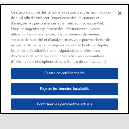
Ce site web utilise des témoins ainsi que d'autres technologies
de suivi afin d'améliorer l'expérience des utilisateurs et
d'analyser les performances et le trafic sur notre site Web.
Nous partageons également des informations sur votre
utilisation de notre site avec nos partenaires de médias
sociaux, de publicité et d'analyse, mais vous pouvez choisir de
ne pas participer à ce partage en utilisant le bouton « Rejeter
les témoins facultatifs » ou en signalant les préférences
d'exclusion de votre navigateur. Vous trouverez davantage
d'informations et d'options dans le Centre de confidentialité.
Centre de confidentialité
Rejeter les témoins facultatifs
Confirmer les paramètres actuels