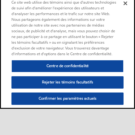
Ce site web utilise des témoins ainsi que d'autres technologies
de suivi afin d'améliorer l'expérience des utilisateurs et
d'analyser les performances et le trafic sur notre site Web.
Nous partageons également des informations sur votre
utilisation de notre site avec nos partenaires de médias
sociaux, de publicité et d'analyse, mais vous pouvez choisir de
ne pas participer à ce partage en utilisant le bouton « Rejeter
les témoins facultatifs » ou en signalant les préférences
d'exclusion de votre navigateur. Vous trouverez davantage
d'informations et d'options dans le Centre de confidentialité.
Centre de confidentialité
Rejeter les témoins facultatifs
Confirmer les paramètres actuels