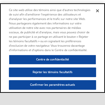
Ce site web utilise des témoins ainsi que d'autres technologies
de suivi afin d'améliorer l'expérience des utilisateurs et
d'analyser les performances et le trafic sur notre site Web.
Nous partageons également des informations sur votre
utilisation de notre site avec nos partenaires de médias
sociaux, de publicité et d'analyse, mais vous pouvez choisir de
ne pas participer à ce partage en utilisant le bouton « Rejeter
les témoins facultatifs » ou en signalant les préférences
d'exclusion de votre navigateur. Vous trouverez davantage
d'informations et d'options dans le Centre de confidentialité.
Centre de confidentialité
Rejeter les témoins facultatifs
Confirmer les paramètres actuels