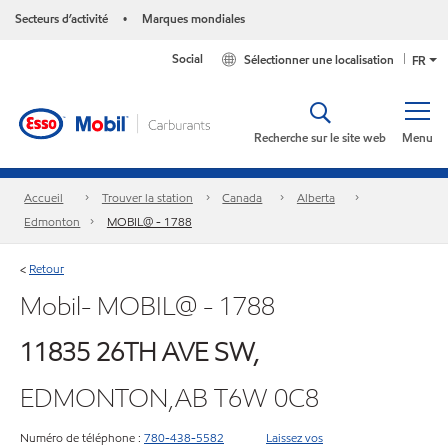
Secteurs d’activité
Marques mondiales
•
Social
Sélectionner une localisation
FR
Recherche sur le site web
Menu
Accueil
Trouver la station
Canada
Alberta
Edmonton
MOBIL@ - 1788
Retour
<
Mobil- MOBIL@ - 1788
11835 26TH AVE SW,
EDMONTON,AB T6W 0C8
Numéro de téléphone :
780-438-5582
Laissez vos