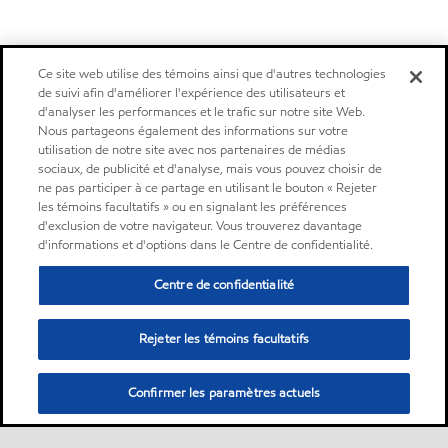
Ce site web utilise des témoins ainsi que d'autres technologies
de suivi afin d'améliorer l'expérience des utilisateurs et
d'analyser les performances et le trafic sur notre site Web.
Nous partageons également des informations sur votre
utilisation de notre site avec nos partenaires de médias
sociaux, de publicité et d'analyse, mais vous pouvez choisir de
ne pas participer à ce partage en utilisant le bouton « Rejeter
les témoins facultatifs » ou en signalant les préférences
d'exclusion de votre navigateur. Vous trouverez davantage
d'informations et d'options dans le Centre de confidentialité.
Centre de confidentialité
Rejeter les témoins facultatifs
Confirmer les paramètres actuels