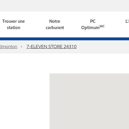
Trouver une
Notre
PC
L
MC
station
carburant
Optimum
dmonton
7-ELEVEN STORE 24310