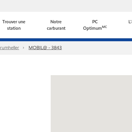
Trouver une
Notre
PC
L
MC
station
carburant
Optimum
rumheller
MOBIL@ - 3843