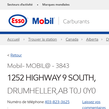
Secteurs d’activité
Marques mondiales
•
Accueil
Trouver la station
Canada
Alberta
D
<
Retour
Mobil- MOBIL@ - 3843
1252 HIGHWAY 9 SOUTH,
DRUMHELLER,AB T0J 0Y0
Numéro de téléphone
403-823-3625
Laissez vos
:
commentaires