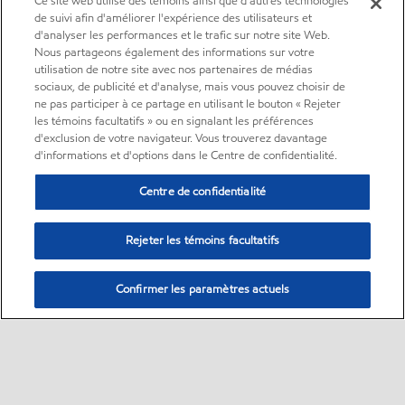
Ce site web utilise des témoins ainsi que d'autres technologies
de suivi afin d'améliorer l'expérience des utilisateurs et
d'analyser les performances et le trafic sur notre site Web.
Nous partageons également des informations sur votre
utilisation de notre site avec nos partenaires de médias
sociaux, de publicité et d'analyse, mais vous pouvez choisir de
ne pas participer à ce partage en utilisant le bouton « Rejeter
les témoins facultatifs » ou en signalant les préférences
d'exclusion de votre navigateur. Vous trouverez davantage
d'informations et d'options dans le Centre de confidentialité.
Centre de confidentialité
Rejeter les témoins facultatifs
Confirmer les paramètres actuels