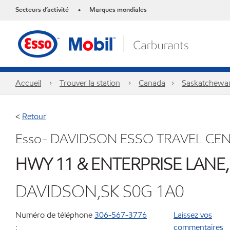
Secteurs d’activité
Marques mondiales
•
Accueil
Trouver la station
Canada
Saskatchewa
<
Retour
Esso- DAVIDSON ESSO TRAVEL CE
HWY 11 & ENTERPRISE LANE,
DAVIDSON,SK S0G 1A0
Numéro de téléphone
306-567-3776
Laissez vos
:
commentaires